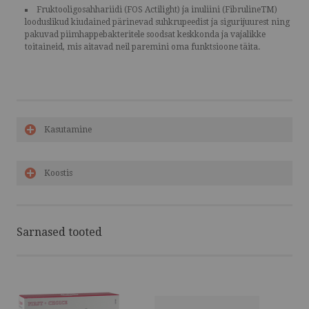
Fruktooligosahhariidi (FOS Actilight) ja inuliini (FibrulineTM)
looduslikud kiudained pärinevad suhkrupeedist ja sigurijuurest ning
pakuvad piimhappebakteritele soodsat keskkonda ja vajalikke
toitaineid, mis aitavad neil paremini oma funktsioone täita.
Kasutamine
Koostis
Sarnased tooted