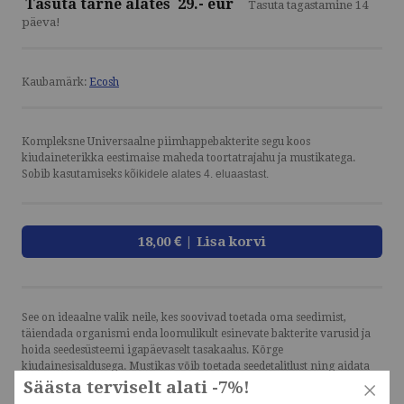
T
asuta tarne alates 29.- eur
Tasuta tagastamine 14
päeva!
Kaubamärk:
Ecosh
Kompleksne Universaalne piimhappebakterite segu koos
kiudaineterikka eestimaise maheda toortatrajahu ja mustikatega.
Sobib kasutamiseks
kõikidele alates 4. eluaastast.
18,00 €
| Lisa korvi
See on ideaalne valik neile, kes soovivad toetada oma seedimist,
täiendada organismi enda loomulikult esinevate bakterite varusid ja
hoida seedesüsteemi igapäevaselt tasakaalus. Kõrge
kiudainesisaldusega. Mustikas võib toetada seedetalitlust ning aidata
kaasa normaalsele süsivesikute, lipiidide ja valkude ainevahetusele.
Säästa terviselt alati -7%!