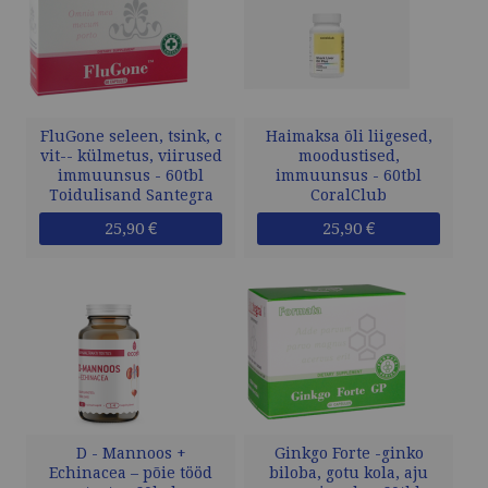
FluGone seleen, tsink, c
Haimaksa õli liigesed,
vit-- külmetus, viirused
moodustised,
immuunsus - 60tbl
immuunsus - 60tbl
Toidulisand Santegra
CoralClub
25,90 €
25,90 €
D - Mannoos +
Ginkgo Forte -ginko
Echinacea – põie tööd
biloba, gotu kola, aju