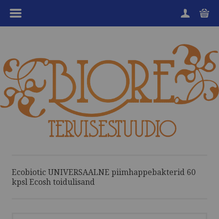
MENÜÜ
HOME
TOOTEGRUPID
KAUBAMÄRGID
SOODUKAD
KKK
KANGENVESI
Ecobiotic UNIVERSAALNE piimhappebakterid 60
kpsl Ecosh toidulisand
HEA TEADA
TEENUSED