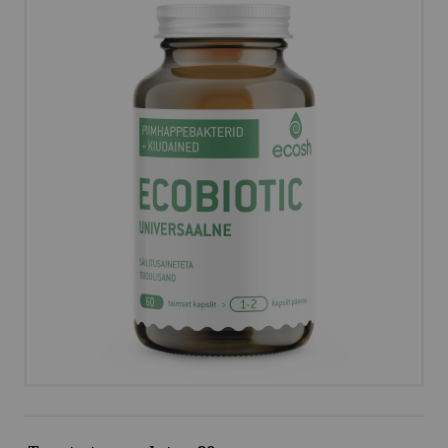
OSTUINFO
MEIST
VÕTA ÜHENDUST
HELISTA
KIRJUTA
SMS
FACEBOOK
by ShopRoller