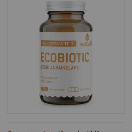
MEIST
VÕTA ÜHENDUST
HELISTA
KIRJUTA
SMS
FACEBOOK
by ShopRoller