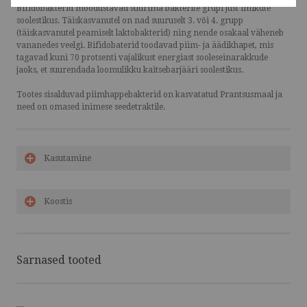
Bifidobakterid moodustavad suurima bakterite grupi just imikute
soolestikus. Täiskasvanutel on nad suuruselt 3. või 4. grupp
(täiskasvanutel peamiselt laktobakterid) ning nende osakaal väheneb
vananedes veelgi. Bifidobaterid toodavad piim- ja äädikhapet, mis
tagavad kuni 70 protsenti vajalikust energiast sooleseinarakkude
jaoks, et suurendada loomulikku kaitsebarjääri soolestikus.
Tootes sisalduvad piimhappebakterid on kasvatatud Prantsusmaal ja
need on omased inimese seedetraktile.
Kasutamine
Koostis
Sarnased tooted