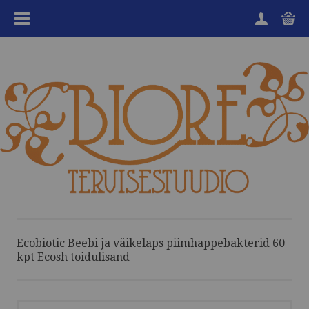
MENÜÜ
HOME
TOOTEGRUPID
KAUBAMÄRGID
SOODUKAD
KKK
KANGENVESI
Ecobiotic Beebi ja väikelaps piimhappebakterid 60
kpt Ecosh toidulisand
TEENUSED
OSTUINFO