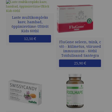
Laste multikompleks
kasv, hambad,
õppimisvõime-Ultivit
Kids 60tbl
12,50 €
FluGone seleen, tsink, c
vit-- külmetus, viirused
immuunsus - 60tbl
Toidulisand Santegra
25,90 €