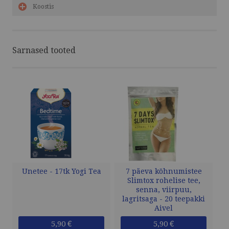
Koostis
Sarnased tooted
Unetee - 17tk Yogi Tea
7 päeva kõhnumistee
Slimtox rohelise tee,
senna, viirpuu,
lagritsaga - 20 teepakki
Aivel
5,90 €
5,90 €