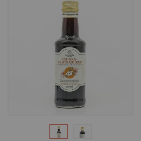
OSTUINFO
MEIST
VÕTA ÜHENDUST
HELISTA
KIRJUTA
SMS
FACEBOOK
by ShopRoller