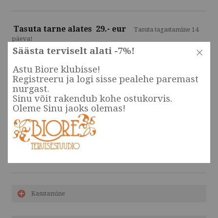
T
asuta tarne alates 29.- eur
Tasuta tagastamine 14
päeva!
Säästa terviselt alati -7%!
Astu Biore klubisse!
Kaubamärk:
Kadakakoda
Registreeru ja logi sisse pealehe paremast
nurgast.
Sinu võit rakendub kohe ostukorvis.
Saaremaa kadakavõrsetest ja vahtramahlast kokku keedetud siirupile
Oleme Sinu jaoks olemas!
annab erilise karamellise maitse kvaliteetne demerara suhkur.
8,50 €
| Lisa korvi
Kasutamine