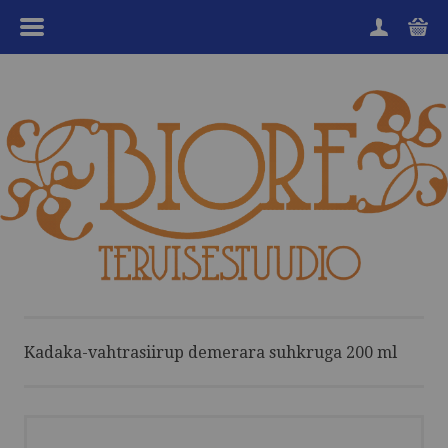
MENÜÜ
HOME
TOOTEGRUPID
KAUBAMÄRGID
SOODUKAD
KKK
KANGENVESI
Kadaka-vahtrasiirup demerara suhkruga 200 ml
HEA TEADA
TEENUSED