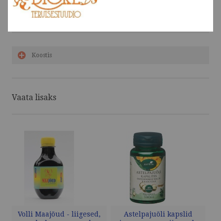
Kasutamine
Koostis
Vaata lisaks
Volli Maajõud - liigesed,
Astelpajuõli kapslid