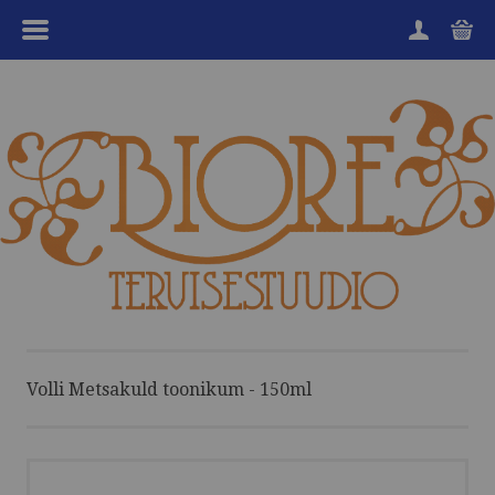
MENÜÜ
HOME
TOOTEGRUPID
KAUBAMÄRGID
SOODUKAD
KKK
KANGENVESI
Volli Metsakuld toonikum - 150ml
HEA TEADA
TEENUSED