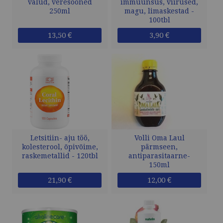
valud, veresooned
immuunsus, viirused,
250ml
magu, limaskestad -
100tbl
13,50 €
3,90 €
Letsitiin- aju töö,
Volli Oma Laul
kolesterool, õpivõime,
pärmseen,
raskemetallid - 120tbl
antiparasitaarne-
150ml
21,90 €
12,00 €