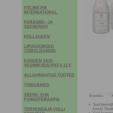
FITLINE-PM
INTERNATIONAL
PARASIIDI - JA
SEENERAVI
KOLLAGEEN
LIPOSOOMSED
TOIDULISANDID
KANGEN VESI -
VESINIKVESI PH2,5-11,5
ALLAHINNATUD TOOTED
TOIDUAINED
SEENE- EHK
Kirjeldus
FUNGOTERAAPIA
Sool lavendl
korral. Sisal
TERVENDAJA VOLLI
Sool kummeli