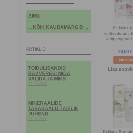
AIMX
... KÕIK KAUBAMÄRGID ...
Dr. Nona K
rulldeodorant, h
antiperspirant
ARTIKLID
28,50 €
TOIDULISANDID
Lisa soovi
RAKVERES: MIDA
VALIDA JA MIKS
27.05.2026
MINERAALIDE
TASAKAALU TÄIELIK
JUHEND
25.05.2026
Dr.Nona Surnum