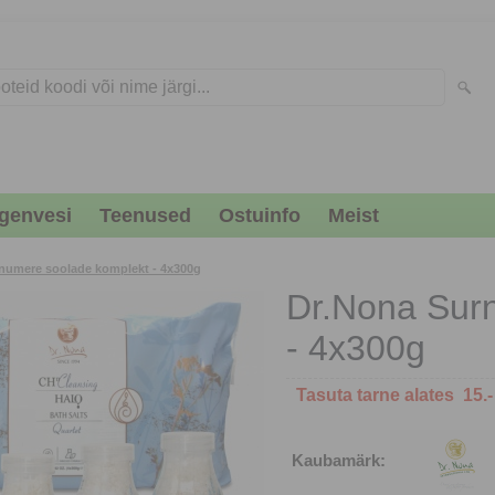
genvesi
Teenused
Ostuinfo
Meist
numere soolade komplekt - 4x300g
Dr.Nona Sur
- 4x300g
T
asuta tarne alates 15.
Kaubamärk: