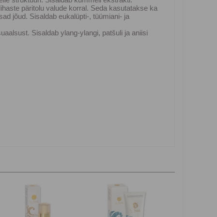
lihaste päritolu valude korral. Seda kasutatakse ka
ad jõud. Sisaldab eukalüpti-, tüümiani- ja
uaalsust. Sisaldab ylang-ylangi, patšuli ja aniisi