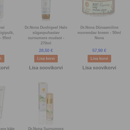
iwi
Dr.Nona Dushigeel Halo
Dr.Nona Dünaamiline
igipulk,
sügavpuhastav
noorendav kreem - 50ml
 - 95ml
surnumere mudast -
Nona
270ml
28,50 €
57,90 €
korvi
Lisa soovikorvi
Lisa soovikorvi
ere käte
Dr.Nona Surnumere