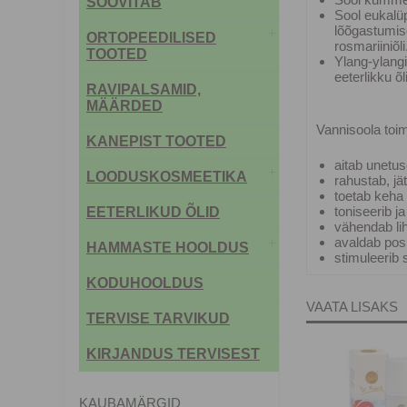
SOOVITAB
Sool eukalüp
lõõgastumise
ORTOPEEDILISED
rosmariiniõli
TOOTED
Ylang-ylangi
eeterlikku õli
RAVIPALSAMID,
MÄÄRDED
Vannisoola toi
KANEPIST TOOTED
aitab unetuse
LOODUSKOSMEETIKA
rahustab, jä
toetab keha 
toniseerib j
EETERLIKUD ÕLID
vähendab li
avaldab posi
HAMMASTE HOOLDUS
stimuleerib 
KODUHOOLDUS
VAATA LISAKS
TERVISE TARVIKUD
KIRJANDUS TERVISEST
KAUBAMÄRGID