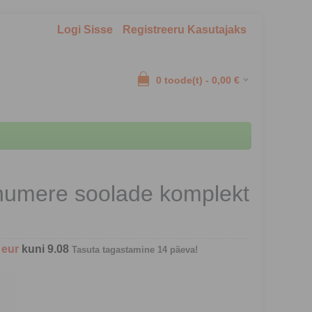
Logi Sisse
Registreeru Kasutajaks
0
toode(t) -
0,00
€
numere soolade komplekt
- eur
kuni 9.08
Tasuta tagastamine 14 päeva!