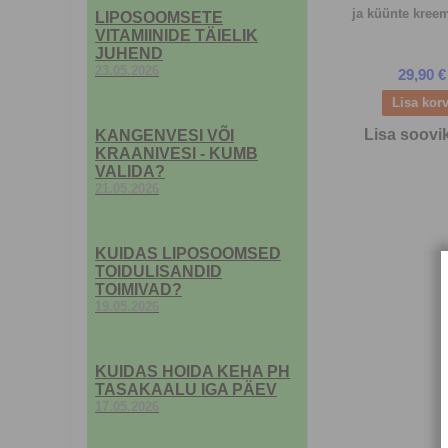
ja küünte kreem
LIPOSOOMSETE
VITAMIINIDE TÄIELIK
JUHEND
23.05.2026
29,90 €
Lisa soovi
KANGENVESI VÕI
KRAANIVESI - KUMB
VALIDA?
21.05.2026
KUIDAS LIPOSOOMSED
TOIDULISANDID
TOIMIVAD?
19.05.2026
KUIDAS HOIDA KEHA PH
TASAKAALU IGA PÄEV
17.05.2026