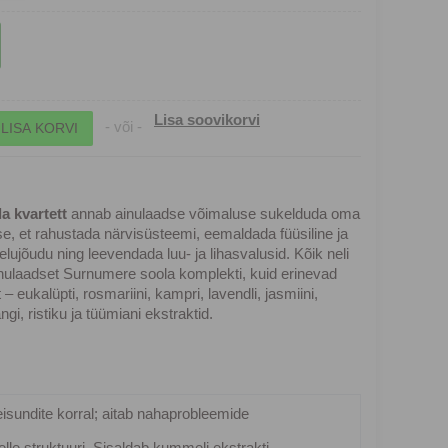
Lisa soovikorvi
- või -
 kvartett
annab ainulaadse võimaluse sukelduda oma
, et rahustada närvisüsteemi, eemaldada füüsiline ja
ujõudu ning leevendada luu- ja lihasvalusid. Kõik neli
nulaadset Surnumere soola komplekti, kuid erinevad
– eukalüpti, rosmariini, kampri, lavendli, jasmiini,
i, ristiku ja tüümiani ekstraktid.
eisundite korral; aitab nahaprobleemide
lle struktuuri. Sisaldab kummeli ekstrakti.