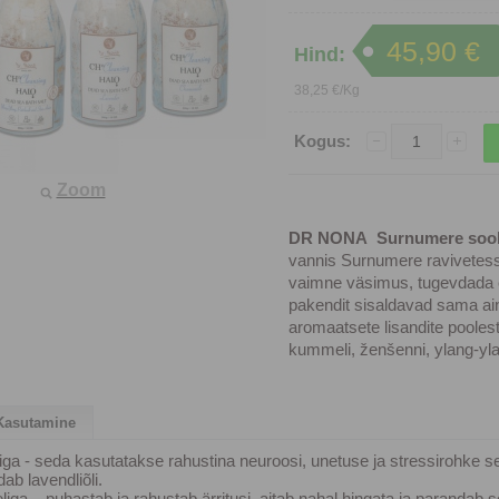
45,90 €
Hind:
38,25 €/Kg
Kogus:
Zoom
DR NONA Surnumere soola
vannis Surnumere ravivetesse
vaimne väsimus, tugevdada el
pakendit sisaldavad sama ai
aromaatsete lisandite poolest 
kummeli, ženšenni, ylang-ylang
Kasutamine
iga - seda kasutatakse rahustina neuroosi, unetuse ja stressirohke s
dab lavendliõli.
ga – puhastab ja rahustab ärritusi, aitab nahal hingata ja parandab se