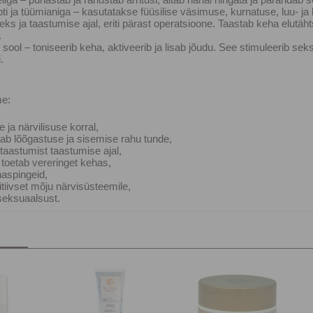
ti ja tüümianiga – kasutatakse füüsilise väsimuse, kurnatuse, luu- ja 
ks ja taastumise ajal, eriti pärast operatsioone. Taastab keha elutähts
.
 sool – toniseerib keha, aktiveerib ja lisab jõudu. See stimuleerib seks
.
me:
 ja närvilisuse korral,
tab lõõgastuse ja sisemise rahu tunde,
taastumist taastumise ajal,
a toetab vereringet kehas,
haspingeid,
tiivset mõju närvisüsteemile,
seksuaalsust.