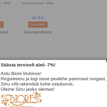
 - 50ml
toitev öökreem - 50ml
46,75 €
korvi
Lisa soovikorvi
Säästa terviselt alati -7%!
Astu Biore klubisse!
Registreeru ja logi sisse pealehe paremast nurgast.
Sinu võit rakendub kohe ostukorvis.
Oleme Sinu jaoks olemas!