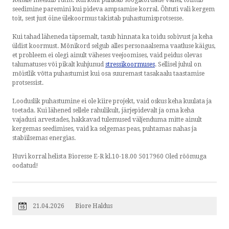
Kehale meeldib rütm. Kui kõht puhkab söögikordade vahel, toimib
seedimine paremini kui pideva ampsamise korral. Õhtuti vali kergem
toit, sest just öine ülekoormus takistab puhastumisprotsesse.
Kui tahad läheneda täpsemalt, tasub hinnata ka toidu sobivust ja keha
üldist koormust. Mõnikord selgub alles personaalsema vaatluse käigus,
et probleem ei olegi ainult väheses veejoomises, vaid peidus olevas
talumatuses või pikalt kuhjunud
stressikoormuses
. Sellisel juhul on
mõistlik võtta puhastumist kui osa suuremast tasakaalu taastamise
protsessist.
Looduslik puhastumine ei ole kiire projekt, vaid oskus keha kuulata ja
toetada. Kui lähened sellele rahulikult, järjepidevalt ja oma keha
vajadusi arvestades, hakkavad tulemused väljenduma mitte ainult
kergemas seedimises, vaid ka selgemas peas, puhtamas nahas ja
stabiilsemas energias.
Huvi korral helista Bioresse E-R kl.10-18.00 5017960 Oled rõõmuga
oodatud!
21.04.2026
Biore Haldus