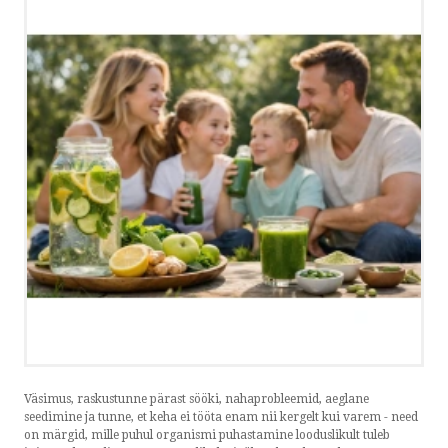
OSTUINFO
MEIST
VÕTA ÜHENDUST
HELISTA
KIRJUTA
SMS
FACEBOOK
Väsimus, raskustunne pärast sööki, nahaprobleemid, aeglane
seedimine ja tunne, et keha ei tööta enam nii kergelt kui varem - need
on märgid, mille puhul organismi puhastamine looduslikult tuleb
by ShopRoller