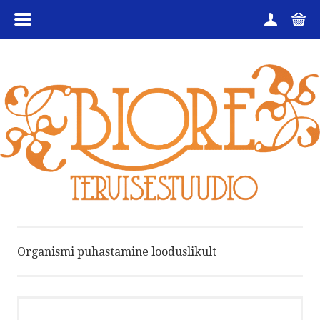
MENÜÜ
HOME
TOOTEGRUPID
KAUBAMÄRGID
SOODUKAD
KKK
KANGENVESI
Organismi puhastamine looduslikult
HEA TEADA
TEENUSED