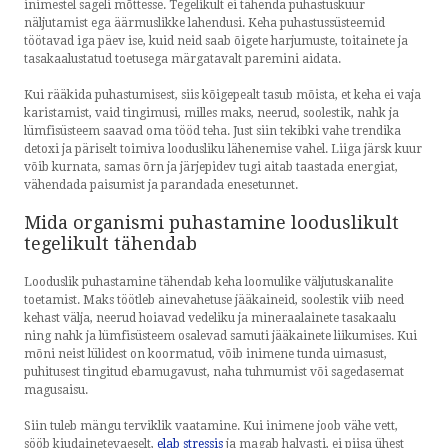
inimestel sageli mõttesse. Tegelikult ei tähenda puhastuskuur
näljutamist ega äärmuslikke lahendusi. Keha puhastussüsteemid
töötavad iga päev ise, kuid neid saab õigete harjumuste, toitainete ja
tasakaalustatud toetusega märgatavalt paremini aidata.
Kui rääkida puhastumisest, siis kõigepealt tasub mõista, et keha ei vaja
karistamist, vaid tingimusi, milles maks, neerud, soolestik, nahk ja
lümfisüsteem saavad oma tööd teha. Just siin tekibki vahe trendika
detoxi ja päriselt toimiva loodusliku lähenemise vahel. Liiga järsk kuur
võib kurnata, samas õrn ja järjepidev tugi aitab taastada energiat,
vähendada paisumist ja parandada enesetunnet.
Mida organismi puhastamine looduslikult
tegelikult tähendab
Looduslik puhastamine tähendab keha loomulike väljutuskanalite
toetamist. Maks töötleb ainevahetuse jääkaineid, soolestik viib need
kehast välja, neerud hoiavad vedeliku ja mineraalainete tasakaalu
ning nahk ja lümfisüsteem osalevad samuti jääkainete liikumises. Kui
mõni neist lülidest on koormatud, võib inimene tunda uimasust,
puhitusest tingitud ebamugavust, naha tuhmumist või sagedasemat
magusaisu.
Siin tuleb mängu terviklik vaatamine. Kui inimene joob vähe vett,
sööb kiudainetevaeselt,
elab stressis
ja magab halvasti, ei piisa ühest