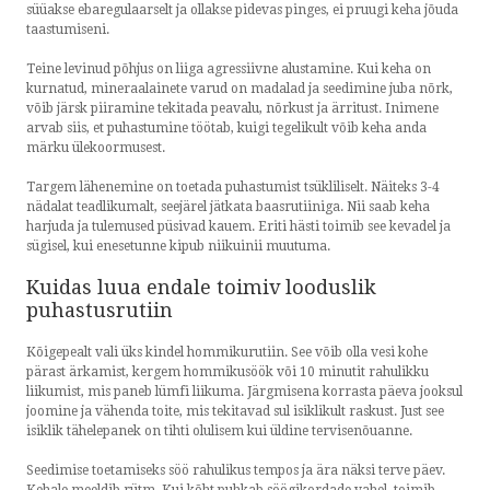
süüakse ebaregulaarselt ja ollakse pidevas pinges, ei pruugi keha jõuda
taastumiseni.
Teine levinud põhjus on liiga agressiivne alustamine. Kui keha on
kurnatud, mineraalainete varud on madalad ja seedimine juba nõrk,
võib järsk piiramine tekitada peavalu, nõrkust ja ärritust. Inimene
arvab siis, et puhastumine töötab, kuigi tegelikult võib keha anda
märku ülekoormusest.
Targem lähenemine on toetada puhastumist tsükliliselt. Näiteks 3-4
nädalat teadlikumalt, seejärel jätkata baasrutiiniga. Nii saab keha
harjuda ja tulemused püsivad kauem. Eriti hästi toimib see kevadel ja
sügisel, kui enesetunne kipub niikuinii muutuma.
Kuidas luua endale toimiv looduslik
puhastusrutiin
Kõigepealt vali üks kindel hommikurutiin. See võib olla vesi kohe
pärast ärkamist, kergem hommikusöök või 10 minutit rahulikku
liikumist, mis paneb lümfi liikuma. Järgmisena korrasta päeva jooksul
joomine ja vähenda toite, mis tekitavad sul isiklikult raskust. Just see
isiklik tähelepanek on tihti olulisem kui üldine tervisenõuanne.
Seedimise toetamiseks söö rahulikus tempos ja ära näksi terve päev.