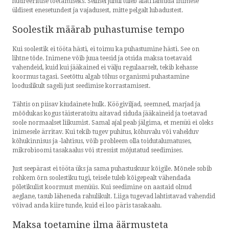
hüdreerituse toetamiseks. Sellisel juhul tuleb alati lähtuda inimese
üldisest enesetundest ja vajadusest, mitte pelgalt lubadustest.
Soolestik määrab puhastumise tempo
Kui soolestik ei tööta hästi, ei toimu ka puhastumine hästi. See on
lihtne tõde. Inimene võib juua teesid ja otsida maksa toetavaid
vahendeid, kuid kui jääkained ei välju regulaarselt, tekib kehasse
koormus tagasi. Seetõttu algab tõhus organismi puhastamine
looduslikult sageli just seedimise korrastamisest.
Tähtis on piisav kiudainete hulk. Köögiviljad, seemned, marjad ja
mõõdukas kogus täisteratoitu aitavad siduda jääkaineid ja toetavad
soole normaalset liikumist. Samal ajal peab jälgima, et menüü ei oleks
inimesele ärritav. Kui tekib tugev puhitus, kõhuvalu või vahelduv
kõhukinnisus ja -lahtisus, võib probleem olla toidutalumatuses,
mikrobioomi tasakaalus või stressist mõjutatud seedimises.
Just seepärast ei tööta üks ja sama puhastuskuur kõigile. Mõnele sobib
rohkem õrn soolestiku tugi, teisele tuleb kõigepealt vähendada
põletikulist koormust menüüs. Kui seedimine on aastaid olnud
aeglane, tasub läheneda rahulikult. Liiga tugevad lahtistavad vahendid
võivad anda kiire tunde, kuid ei loo päris tasakaalu.
Maksa toetamine ilma äärmusteta