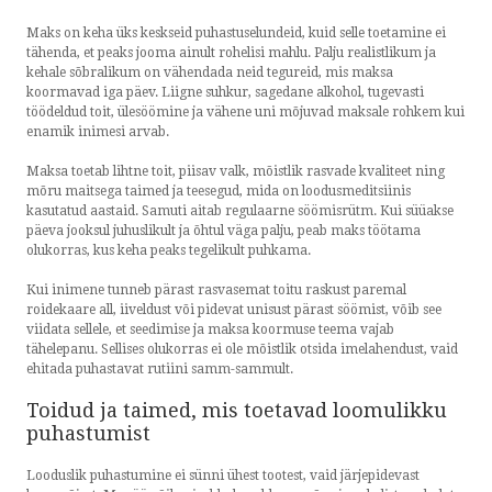
Maks on keha üks keskseid puhastuselundeid, kuid selle toetamine ei
tähenda, et peaks jooma ainult rohelisi mahlu. Palju realistlikum ja
kehale sõbralikum on vähendada neid tegureid, mis maksa
koormavad iga päev. Liigne suhkur, sagedane alkohol, tugevasti
töödeldud toit, ülesöömine ja vähene uni mõjuvad maksale rohkem kui
enamik inimesi arvab.
Maksa toetab lihtne toit, piisav valk, mõistlik rasvade kvaliteet ning
mõru maitsega taimed ja teesegud, mida on loodusmeditsiinis
kasutatud aastaid. Samuti aitab regulaarne söömisrütm. Kui süüakse
päeva jooksul juhuslikult ja õhtul väga palju, peab maks töötama
olukorras, kus keha peaks tegelikult puhkama.
Kui inimene tunneb pärast rasvasemat toitu raskust paremal
roidekaare all, iiveldust või pidevat unisust pärast söömist, võib see
viidata sellele, et seedimise ja maksa koormuse teema vajab
tähelepanu. Sellises olukorras ei ole mõistlik otsida imelahendust, vaid
ehitada puhastavat rutiini samm-sammult.
Toidud ja taimed, mis toetavad loomulikku
puhastumist
Looduslik puhastumine ei sünni ühest tootest, vaid järjepidevast