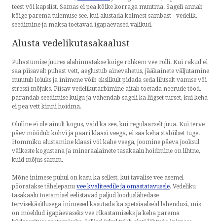
teest või kapslist. Samas ei pea kõike korraga muutma. Sageli annab
kõige parema tulemuse see, kui alustada kolmest sambast - vedelik,
seedimine ja maksa toetavad igapäevased valikud.
Alusta vedelikutasakaalust
Puhastumise juures alahinnatakse kõige rohkem vee rolli. Kui rakud ei
saa piisavalt puhast vett, aeglustub ainevahetus, jääkainete väljutamine
muutub loiuks ja inimene võib ekslikult pidada seda lihtsalt vanuse või
stressi mõjuks. Piisav vedelikutarbimine aitab toetada neerude tööd,
parandab seedimise kulgu ja vähendab sageli ka liigset turset, kui keha
ei pea vett kinni hoidma.
Oluline ei ole ainult kogus, vaid ka see, kui regulaarselt juua. Kui terve
päev möödub kohvi ja paari klaasi veega, ei saa keha stabiilset tuge.
Hommiku alustamine klaasi või kahe veega, joomine päeva jooksul
väikeste kogustena ja mineraalainete tasakaalu hoidmine on lihtne,
kuid mõjus samm.
Mõne inimese puhul on kasu ka sellest, kui tavalise vee asemel
pööratakse tähelepanu
vee kvaliteedile ja omastatavusele
. Vedeliku
tasakaalu toetamisel eelistavad paljud looduslähedase
tervisekäsitlusega inimesed kasutada ka spetsiaalseid lahendusi, mis
on mõeldud igapäevaseks vee rikastamiseks ja keha parema