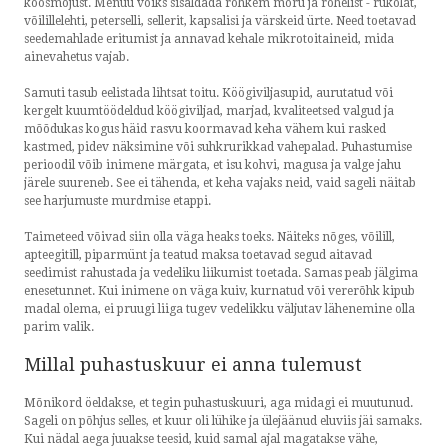
koosmõjust. Menüü võiks sisaldada rohkem mõru ja rohelist - rukolat,
võilillelehti, peterselli, sellerit, kapsalisi ja värskeid ürte. Need toetavad
seedemahlade eritumist ja annavad kehale mikrotoitaineid, mida
ainevahetus vajab.
Samuti tasub eelistada lihtsat toitu. Köögiviljasupid, aurutatud või
kergelt kuumtöödeldud köögiviljad, marjad, kvaliteetsed valgud ja
mõõdukas kogus häid rasvu koormavad keha vähem kui rasked
kastmed, pidev näksimine või suhkrurikkad vahepalad. Puhastumise
perioodil võib inimene märgata, et isu kohvi, magusa ja valge jahu
järele suureneb. See ei tähenda, et keha vajaks neid, vaid sageli näitab
see harjumuste murdmise etappi.
Taimeteed võivad siin olla väga heaks toeks. Näiteks nõges, võilill,
apteegitill, piparmünt ja teatud maksa toetavad segud aitavad
seedimist rahustada ja vedeliku liikumist toetada. Samas peab jälgima
enesetunnet. Kui inimene on väga kuiv, kurnatud või vererõhk kipub
madal olema, ei pruugi liiga tugev vedelikku väljutav lähenemine olla
parim valik.
Millal puhastuskuur ei anna tulemust
Mõnikord öeldakse, et tegin puhastuskuuri, aga midagi ei muutunud.
Sageli on põhjus selles, et kuur oli lühike ja ülejäänud eluviis jäi samaks.
Kui nädal aega juuakse teesid, kuid samal ajal magatakse vähe,