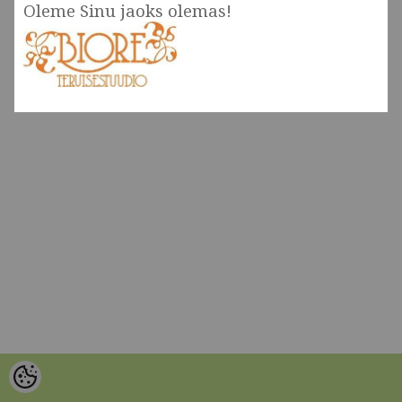
Oleme Sinu jaoks olemas!
MEIST
VÕTA ÜHENDUST
HELISTA
KIRJUTA
SMS
FACEBOOK
by ShopRoller