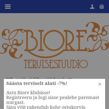
MENÜÜ
HOME
TOOTEGRUPID
KAUBAMÄRGID
SOODUKAD
KKK
Oih, midagi läks nüüd valesti...
KANGENVESI
Säästa terviselt alati -7%!
Astu Biore klubisse!
TEENUSED
Registreeru ja logi sisse pealehe paremast
nurgast.
OSTUINFO
Sinu võit rakendub kohe ostukorvis.